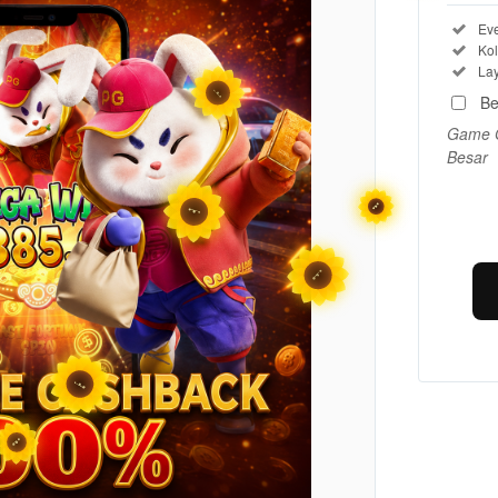
Regu
Inc
Eve
Inc
ROYA
Ko
Inc
Lay
penu
Dapa
Be
muda
Game O
Besar
View
license
details