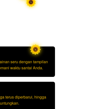
ainan seru dengan tampilan
emani waktu santai Anda.
a terus diperbarui, hingga
guntungkan.