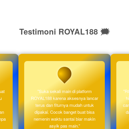
Testimoni ROYAL188 🗯️
uat
"Suka sekali main di platform
"R
u
ROYAL188 karena aksesnya lancar
h
terus dan fiturnya mudah untuk
can
dan
dipakai. Cocok banget buat bisa
d
anpa
nemenin waktu santai biar makin
asyik pas main.”