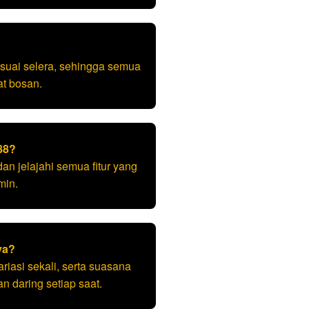
esuai selera, sehingga semua
at bosan.
88?
dan jelajahi semua fitur yang
min.
ya?
asi sekali, serta suasana
n daring setiap saat.