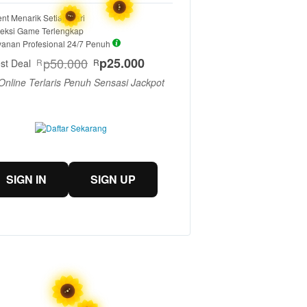
p10.000
lar License
R
SELECTED
luded:
nt Menarik Setiap Hari
luded:
L188 memberikan hiburan daring
leksi Game Terlengkap
luded:
anan Profesional 24/7 Penuh
h cuan tanpa henti yang sedang viral.
tkan sensasi menang tinggi dengan
p50.000
p25.000
st Deal
R
R
h tanpa gangguan sekarang!
nline Terlaris Penuh Sensasi Jackpot
SIGN IN
SIGN UP