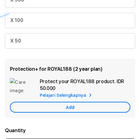
X 100
X 50
Protection+ for ROYAL188 (2 year plan)
Protect your ROYAL188 product.
IDR
Ad
50.000
App
Pelajari Selengkapnya
Car
Add
Quantity