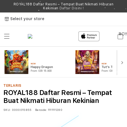
ROYAL188 Daftar Resmi – Tempat Buat Nikmati Hiburan
Si
Kekinian
Daftar Disini !
Select your store
Cart
NEW
NEW
Happy Dragon
Tut's Treasure
From IDR 15.000
From IDR 15.000
TERLARIS
ROYAL188 Daftar Resmi – Tempat
Buat Nikmati Hiburan Kekinian
SKU:
0000015855
Barcode:
1111111280