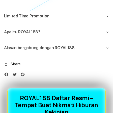
Limited Time Promotion
Apa itu ROYAL188?
Alasan bergabung dengan ROYAL188
Share
ROYAL188 Daftar Resmi –
Tempat Buat Nikmati Hiburan
Kekinian