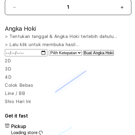
Decrease
Incr
quantity
quant
for
for
Angka Hoki
ROYAL188
ROYA
-
-
> Tentukan tanggal & Angka Hoki terlebih dahulu…
Game
Gam
> Lalu klik untuk membuka hasil…
Online
Onlin
Buat Angka Hoki
Paling
Palin
Seru
Seru
2D
dan
dan
3D
Menguntungkan
Meng
4D
Terbaik
Terb
Colok Bebas
Tahun
Tahu
Ini
Ini
Line / BB
Shio Hari Ini
Get it fast
Pickup
Loading store