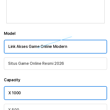
Model
Link Akses Game Online Modern
Situs Game Online Resmi 2026
Capacity
X 1000
X 500